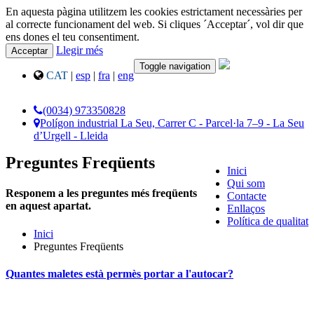
En aquesta pàgina utilitzem les cookies estrictament necessàries per
al correcte funcionament del web. Si cliques ´Acceptar´, vol dir que
ens dones el teu consentiment.
Llegir més
Acceptar
Toggle navigation
CAT
|
esp
|
fra
|
eng
(0034) 973350828
Polígon industrial La Seu, Carrer C - Parcel·la 7–9 - La Seu
d’Urgell - Lleida
Preguntes Freqüents
Inici
Qui som
Responem a les preguntes més freqüents
Contacte
en aquest apartat.
Enllaços
Política de qualitat
Inici
Preguntes Freqüents
Quantes maletes està permès portar a l'autocar?