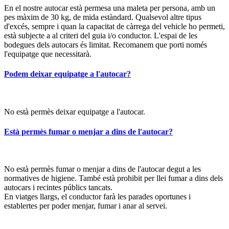
En el nostre autocar està permesa una maleta per persona, amb un
pes màxim de 30 kg, de mida estàndard. Qualsevol altre tipus
d'excés, sempre i quan la capacitat de càrrega del vehicle ho permeti,
està subjecte a al criteri del guia i/o conductor. L'espai de les
bodegues dels autocars és limitat. Recomanem que porti només
l'equipatge que necessitarà.
Podem deixar equipatge a l'autocar?
No està permès deixar equipatge a l'autocar.
Està permès fumar o menjar a dins de l'autocar?
No està permès fumar o menjar a dins de l'autocar degut a les
normatives de higiene. També està prohibit per llei fumar a dins dels
autocars i recintes públics tancats.
En viatges llargs, el conductor farà les parades oportunes i
establertes per poder menjar, fumar i anar al servei.