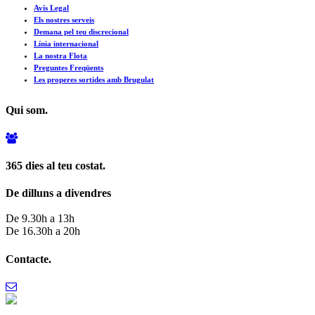
Avís Legal
Els nostres serveis
Demana pel teu discrecional
Línia internacional
La nostra Flota
Preguntes Freqüents
Les properes sortides amb Brugulat
Qui som.
365 dies al teu costat.
De dilluns a divendres
De 9.30h a 13h
De 16.30h a 20h
Contacte.