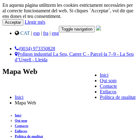
En aquesta pàgina utilitzem les cookies estrictament necessàries per
al correcte funcionament del web. Si cliques ´Acceptar´, vol dir que
ens dones el teu consentiment.
Llegir més
Acceptar
Toggle navigation
CAT
|
esp
|
fra
|
eng
(0034) 973350828
Polígon industrial La Seu, Carrer C - Parcel·la 7–9 - La Seu
d’Urgell - Lleida
Mapa Web
Inici
Qui som
Contacte
Enllaços
Inici
Política de qualitat
Mapa Web
Inici
Qui som
Contacte
Enllaços
Política de qualitat