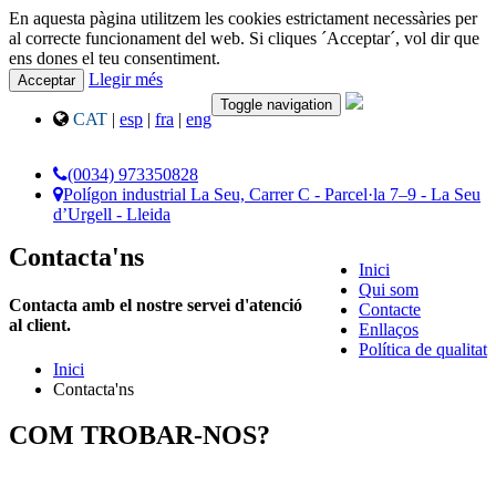
En aquesta pàgina utilitzem les cookies estrictament necessàries per
al correcte funcionament del web. Si cliques ´Acceptar´, vol dir que
ens dones el teu consentiment.
Llegir més
Acceptar
Toggle navigation
CAT
|
esp
|
fra
|
eng
(0034) 973350828
Polígon industrial La Seu, Carrer C - Parcel·la 7–9 - La Seu
d’Urgell - Lleida
Contacta'ns
Inici
Qui som
Contacta amb el nostre servei d'atenció
Contacte
al client.
Enllaços
Política de qualitat
Inici
Contacta'ns
COM TROBAR-NOS?